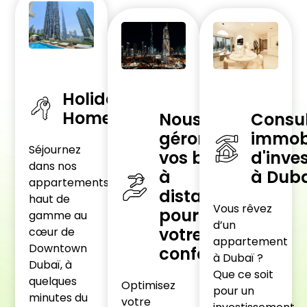
Holiday
Homes
Nous
Consu
gérons
immobi
Séjournez
vos bien
d'inve
dans nos
à
à Dub
appartements
distance
haut de
Vous rêvez
pour
gamme au
d’un
votre
cœur de
appartement
Downtown
confort
à Dubaï ?
Dubaï, à
Que ce soit
quelques
Optimisez
pour un
minutes du
votre